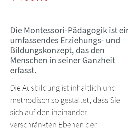
2024
Mathematik
Über uns
Lehrgang Stadt-Salzburg
Handbuch Band 3: Sprache
2023
Unser Leitbild
Die Montessori-Pädagogik ist ei
umfassendes Erziehungs- und
Bestellung
Weitere Montessori-
Bildungskonzept, das den
Lehrgangs-Inhalte
Angebote
Menschen in seiner Ganzheit
Downloads
Lehrgangs &
erfasst.
Prüfungsordnung
Kontaktdaten
Kontaktdaten
Die Ausbildung ist inhaltlich und
Häufige Fragen
Institutsleitung
methodisch so gestaltet, dass Sie
AGBs
sich auf den ineinander
Unser Leitbild
DozentInnen
verschränkten Ebenen der