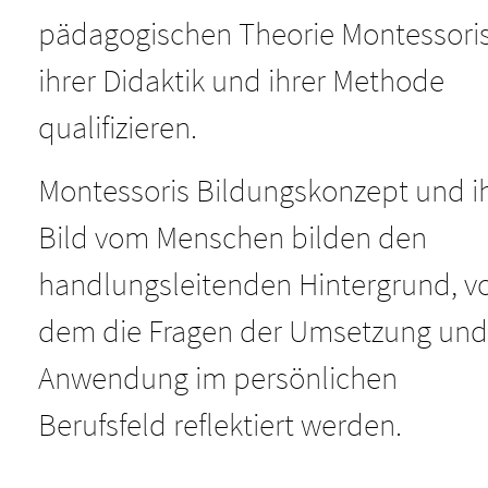
Downloads
Impressum
pädagogischen Theorie Montessoris
ihrer Didaktik und ihrer Methode
DozentInnen
Datenschutz
qualifizieren.
Kontaktdaten
Cookie-Einstellungen
Montessoris Bildungskonzept und i
Kursort
AGBs
Bild vom Menschen bilden den
Seminarräume
handlungsleitenden Hintergrund, v
dem die Fragen der Umsetzung und
Wir sind Ö-CERT-ifiziert!
Anwendung im persönlichen
Berufsfeld reflektiert werden.