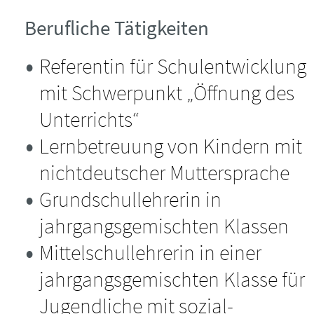
Downloads
Impressum
Berufliche Tätigkeiten
DozentInnen
Datenschutz
Referentin für Schulentwicklung
mit Schwerpunkt „Öffnung des
Kontaktdaten
Cookie-Einstellungen
Unterrichts“
Kursort
Lernbetreuung von Kindern mit
AGBs
Seminarräume
nichtdeutscher Muttersprache
Grundschullehrerin in
Wir sind Ö-CERT-ifiziert!
jahrgangsgemischten Klassen
Mittelschullehrerin in einer
jahrgangsgemischten Klasse für
Jugendliche mit sozial-