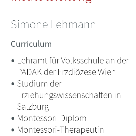
2024
Mathematik
Über uns
Lehrgang Stadt-Salzburg
Handbuch Band 3: Sprache
Simone Lehmann
2023
Unser Leitbild
Curriculum
Bestellung
Weitere Montessori-
Lehrgangs-Inhalte
Angebote
Lehramt für Volksschule an der
Downloads
Lehrgangs &
PÄDAK der Erzdiözese Wien
Prüfungsordnung
Kontaktdaten
Studium der
Kontaktdaten
Erziehungswissenschaften in
Häufige Fragen
Institutsleitung
Salzburg
AGBs
Montessori-Diplom
Unser Leitbild
DozentInnen
Montessori-Therapeutin